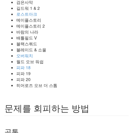
검은사막
길드워 1 & 2
로스트아크
메이플스토리
메이플스토리 2
바람의 나라
배틀필드 V
블랙스쿼드
블레이드 & 소울
오버워치
월드 오브 워쉽
피파 18
피파 19
피파 20
히어로즈 오브 더 스톰
문제를 회피하는 방법
공통