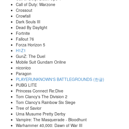
Call of Duty: Warzone
Crossout
Crowfall
Dark Souls III
Dead By Daylight
Fortnite
Fallout 76
Forza Horizon 5
H1Z1
GunZ: The Duel
Mobile Suit Gundam Online
niconico
Paragon
PLAYERUNKNOWN'S BATTLEGROUNDS (한글)
PUBG LITE
Princess Connect Re:Dive
Tom Clancy's The Division 2
Tom Clancy's Rainbow Six Siege
Tree of Savior
Uma Musume Pretty Derby
Vampire: The Masquerade - Bloodhunt
Warhammer 40,000: Dawn of War III